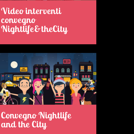
Video interventi
convegno
Nightlife&theCity
Convegno Nightlife
and the City