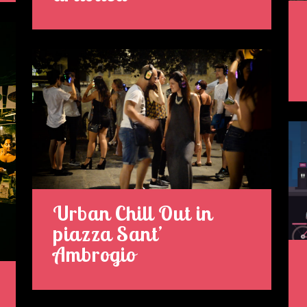
Urban Chill Out in
piazza Sant’
Ambrogio