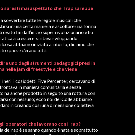
e lo saresti mai aspettato che il rap sarebbe
a sovvertire tutte le regole musicali che
tirsi in una certa maniera e ascoltare una forma
trovato fin dall’inizio super rivoluzionario e ho
a fatica a crescere, si stava sviluppando
cosa abbiamo iniziato a intuirlo, diciamo che
stro paese c’erano tutti.
ndire uno degli strumenti pedagogici presi in
ma nelle jam di freestyle e che viene
i neri, i cosiddetti Five Percenter, cercavano di
nfrontava in maniera comunitaria e senza
to ha anche prodotto in seguito una rottura con
ntarsi con nessuno; ecco noi del Colle abbiamo
fidarsi ricreando così una dimensione collettiva
agli operatori che lavorano con il rap?
ia del rap è se sanno quando è nata e soprattutto