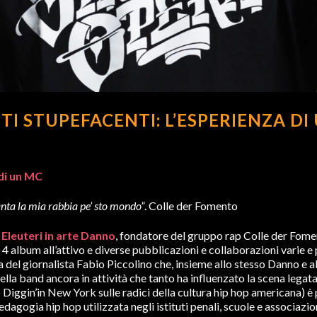
 STUPEFACENTI: L’ESPERIENZA DI 
 di un MC
anta la mia rabbia pe’ sto mondo”
. Colle der Fomento
Eleuteri in arte Danno
, fondatore del gruppo rap Colle der Fome
 4 album all’attivo e diverse pubblicazioni e collaborazioni varie 
ra del giornalista Fabio Piccolino che, insieme allo stesso Danno e
 della band ancora in attività che tanto ha influenzato la scena lega
 Diggin’in New York sulle radici della cultura hip hop americana) è 
agogia hip hop utilizzata negli istituti penali, scuole e associazion