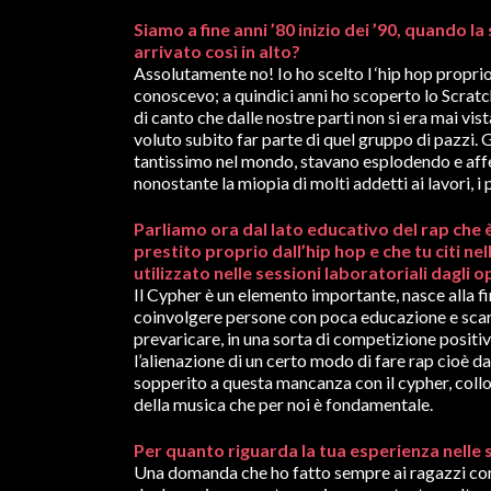
Siamo a fine anni ’80 inizio dei ’90, quando l
arrivato così in alto?
Assolutamente no! Io ho scelto l ‘hip hop propri
conoscevo; a quindici anni ho scoperto lo Scratc
di canto che dalle nostre parti non si era mai vist
voluto subito far parte di quel gruppo di pazzi. Gi
tantissimo nel mondo, stavano esplodendo e aff
nonostante la miopia di molti addetti ai lavori, i
Parliamo ora dal lato educativo del rap che è
prestito proprio dall’hip hop e che tu citi ne
utilizzato nelle sessioni laboratoriali dagl
Il Cypher è un elemento importante, nasce alla fi
coinvolgere persone con poca educazione e scars
prevaricare, in una sorta di competizione positi
l’alienazione di un certo modo di fare rap cioè 
sopperito a questa mancanza con il cypher, colloc
della musica che per noi è fondamentale.
Per quanto riguarda la tua esperienza nelle sc
Una domanda che ho fatto sempre ai ragazzi con c