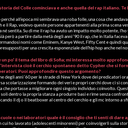
a storia del Colle cominciava e anche quella del rap italiano. T
o perché all’epoca mi sembrava una roba folle, una cosa che andava 
h e il Rap, vedevo queste persone appartenenti alla prima scena ves
a né sentita. Su di me il rap ha avuto un impatto molto potente, l’ho 
à però a partire dalla metà degli anni ‘90 il rap, che in Italia facev
ermandosi nomi come Eminem, Kanye West, Fifty Cent e quindi qual
 presupposti per una crescita esponenziale dell’hip hop anche nel no
 un po’ il tema del libro di Sofia; mi interessa molto approfo
ll’intervista cioè il cerchio spontaneo detto Cypher che si for
i operatori. Puoi approfondire questo argomento?
ne degli anni ‘60 per le strade di New York dove dei predicatori oral
a scolarizzazione formando dei veri e propri cerchi dove ci si co
va che portasse a migliorare ogni singolo individuo coinvolto. Ques
da soli dentro la propria stanza a produrre basi e rime senza confro
ando il dj o il beatboxer al centro del cerchio e gli mc intorno a s
uole o nei laboratori quale è il consiglio che ti senti di dare 
ui ho lavorato (adolescenti minorenni) per coinvolgerli sulla stor