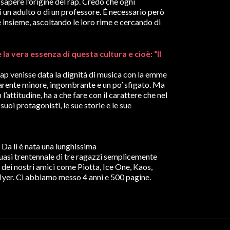
sapere l’origine del rap. Credo che ogni
 un adulto o di un professore. È necessario però
e insieme, ascoltando le loro rime e cercando di
 la vera essenza di questa cultura e cioè: “Il
rap venisse data la dignità di musica con la emme
 parente minore, ingombrante e un po’ sfigato. Ma
’attitudine, ha a che fare con il carattere che nel
i suoi protagonisti, le sue storie e le sue
. Da lì è nata una lunghissima
quasi trentennale di tre ragazzi semplicemente
e dei nostri amici come Piotta, Ice One, Kaos,
 i flyer. Ci abbiamo messo 4 anni e 500 pagine.