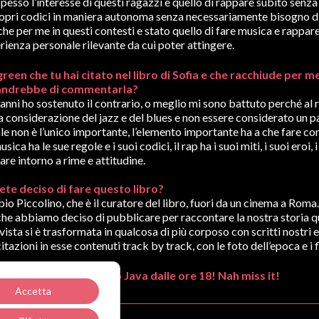
sso l’interesse di questi ragazzi è quello di rappare subito senza 
propri codici in maniera autonoma senza necessariamente bisogno di
che per me in questi contesti e stato quello di fare musica e rappar
rienza personale rilevante da cui poter attingere.
reen che tu hai citato nel libro di Sofia e che racchiude per me
ti andrebbe di commentarla?
 anni ho sostenuto il contrario, o meglio mi sono battuto perché al 
essa considerazione del jazz e del blues e non essere considerato un
le non è l’unico importante, l’elemento importante ha a che fare con l
ca ha le sue regole e i suoi codici, il rap ha i suoi miti, i suoi eroi, 
tare intorno a rime e attitudine.
te deciso di fare questo libro?
abio Piccolino, che è il curatore del libro, fuori da un cinema a Roma
 che abbiamo deciso di pubblicare per raccontare la nostra storia 
vista si è trasformata in qualcosa di più corposo con scritti nostri 
lle citazioni in esse contenuti track by track, con le foto dell’epoca e
edì 30 Marzo al centro Java dalle ore 18! Nah miss it!
Accetta