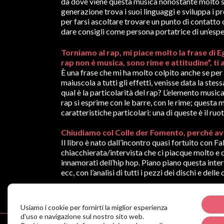
da dove viene questa musica nonostante molto spe
generazione trova i suoi linguaggi e sviluppa i 
per farsi ascoltare trovare un punto di contatto 
dare consigli come persona portatrice di un’espe
Torniamo al rap, mi piace molto la frase di Eg
rap non è musica, sono rime e attitudine”, 
È una frase che mi ha molto colpito anche se per
maiuscola a tutti gli effetti, venisse data la st
qual è la particolarità del rap? L’elemento musica
rap si esprime con le barre, con le rime; questa musi
caratteristiche particolari: una di queste è il ruo
Chiudiamo col Colle der Fomento, perché ave
Il libro è nato dall’incontro quasi fortuito con F
chiacchierata/intervista che ci piacque molto e
innamorati dell’hip hop. Piano piano questa inter
ecc, con l’analisi di tutti i pezzi dei dischi e de
Danno sarà presente, con Antonio Sofia, giov
Usiamo i cookie per fornirti la miglior esperienza
d'uso e navigazione sul nostro sito web.